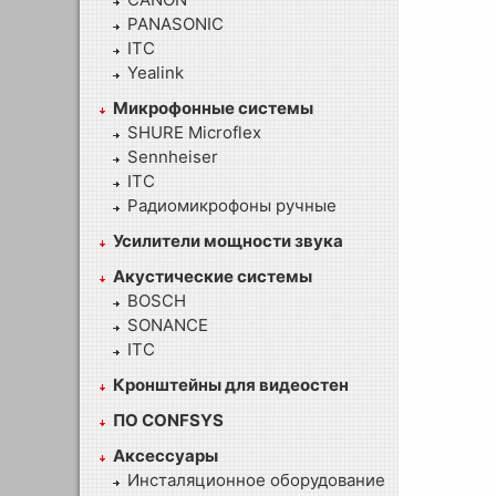
PANASONIC
ITC
Yealink
Микрофонные системы
SHURE Microflex
Sennheiser
ITC
Радиомикрофоны ручные
Усилители мощности звука
Акустические системы
BOSCH
SONANCE
ITC
Кронштейны для видеостен
ПО CONFSYS
Аксессуары
Инсталяционное оборудование