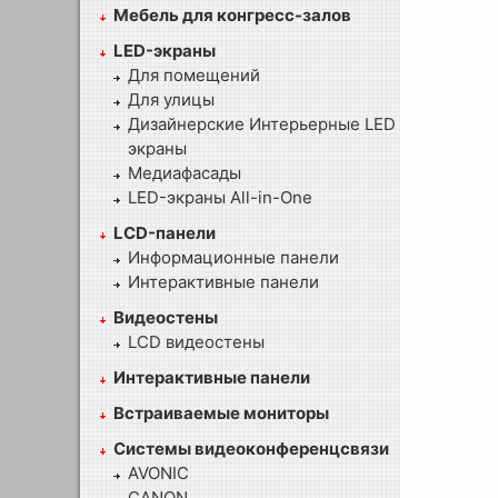
Мебель для конгресс-залов
LED-экраны
Для помещений
Для улицы
Дизайнерские Интерьерные LED
экраны
Медиафасады
LED-экраны All-in-One
LCD-панели
Информационные панели
Интерактивные панели
Видеостены
LCD видеостены
Интерактивные панели
Встраиваемые мониторы
Системы видеоконференцсвязи
AVONIC
CANON