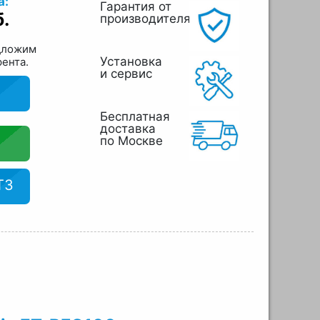
а:
Гарантия от
б.
производителя
дложим
Установка
рента.
и сервис
Бесплатная
доставка
по Москве
ТЗ