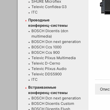
SHURE Microflex
Televic Confidea G3
ITC
Проводные
конференц-системы
BOSCH Dicentis (dcn
multimedia)
BOSCH Dcn next generation
BOSCH Ccs 1000
BOSCH Ccs 900
Televic Plixus Multimedia
Televic D-Cerno
Televic Plixus Audio
Televic DDS5900
ITC
Встраиваемые
Опис
конференц-системы
BOSCH Dcn next generation
BOSCH Dicentis Custom
BOSCH Dicentis Flush