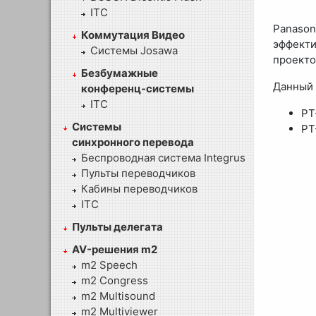
ITC
Panason
Коммутация Видео
эффект
Системы Josawa
проекто
Безбумажные
Данный 
конференц-системы
ITC
PT
Системы
PT
синхронного перевода
Беспроводная система Integrus
Пульты переводчиков
Кабины переводчиков
ITC
Пульты делегата
AV-решения m2
m2 Speech
m2 Congress
m2 Multisound
m2 Multiviewer