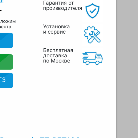
а:
Гарантия от
.
производителя
дложим
Установка
рента.
и сервис
Бесплатная
доставка
по Москве
ТЗ