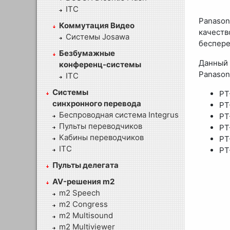
ITC
Panaso
Коммутация Видео
качеств
Системы Josawa
беспере
Безбумажные
Данный
конференц-системы
Panason
ITC
Системы
PT
синхронного перевода
PT
Беспроводная система Integrus
PT
Пульты переводчиков
PT
Кабины переводчиков
PT
ITC
PT
Пульты делегата
AV-решения m2
m2 Speech
m2 Congress
m2 Multisound
m2 Multiviewer