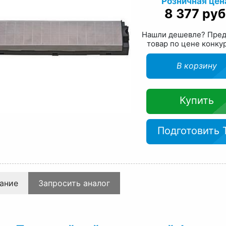
Розничная цен
8 377 руб
Нашли дешевле? Пре
товар по цене конку
В корзину
Купить
Подготовить 
ание
Запросить аналог