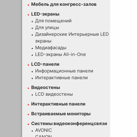
Мебель для конгресс-залов
LED-экраны
Для помещений
Для улицы
Дизайнерские Интерьерные LED
экраны
Медиафасады
LED-экраны All-in-One
LCD-панели
Информационные панели
Интерактивные панели
Видеостены
LCD видеостены
Интерактивные панели
Встраиваемые мониторы
Системы видеоконференцсвязи
AVONIC
CANON