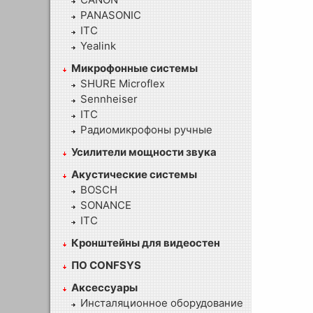
PANASONIC
ITC
Yealink
Микрофонные системы
SHURE Microflex
Sennheiser
ITC
Радиомикрофоны ручные
Усилители мощности звука
Акустические системы
BOSCH
SONANCE
ITC
Кронштейны для видеостен
ПО CONFSYS
Аксессуары
Инсталяционное оборудование