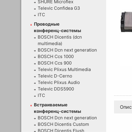
SHURE Microflex
Televic Confidea G3
ITC
Проводные
конференц-системы
BOSCH Dicentis (dcn
multimedia)
BOSCH Dcn next generation
BOSCH Ccs 1000
BOSCH Ccs 900
Televic Plixus Multimedia
Televic D-Cerno
Televic Plixus Audio
Televic DDS5900
ITC
Встраиваемые
Опис
конференц-системы
BOSCH Dcn next generation
BOSCH Dicentis Custom
BOSCH Dicentis Flush