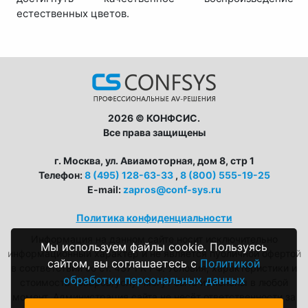
естественных цветов.
2026 © КОНФСИС.
Все права защищены
г. Москва, ул. Авиамоторная, дом 8, стр 1
Телефон:
8 (495) 128-63-33
,
8 (800) 555-19-25
E-mail:
zapros@conf-sys.ru
Политика конфиденциальности
Информация на данном сайте носит исключительно
Мы используем файлы cookie. Пользуясь
информационный характер и не является публичной офертой
сайтом, вы соглашаетесь с
Политикой
в соответствии со ст. 437 ГК РФ. Условия, характеристики и
обработки персональных данных
стоимость товаров/услуг могут быть изменены в любой
момент. Администрация сайта не несёт ответственности за