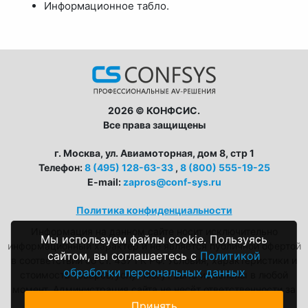
Информационное табло.
2026 © КОНФСИС.
Все права защищены
г. Москва, ул. Авиамоторная, дом 8, стр 1
Телефон:
8 (495) 128-63-33
,
8 (800) 555-19-25
E-mail:
zapros@conf-sys.ru
Политика конфиденциальности
Информация на данном сайте носит исключительно
Мы используем файлы cookie. Пользуясь
информационный характер и не является публичной офертой
сайтом, вы соглашаетесь с
Политикой
в соответствии со ст. 437 ГК РФ. Условия, характеристики и
обработки персональных данных
стоимость товаров/услуг могут быть изменены в любой
момент. Администрация сайта не несёт ответственности за
возможные неточности в описаниях.
Принять