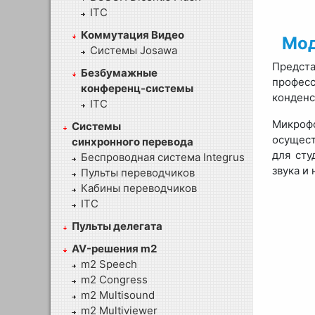
ITC
Коммутация Видео
Мод
Системы Josawa
Предс
Безбумажные
професс
конференц-системы
конденс
ITC
Микроф
Системы
осущест
синхронного перевода
для сту
Беспроводная система Integrus
звука и
Пульты переводчиков
Кабины переводчиков
ITC
Пульты делегата
AV-решения m2
m2 Speech
m2 Congress
m2 Multisound
m2 Multiviewer