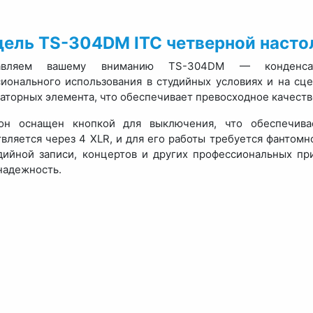
ель TS-304DM ITC четверной наст
тавляем вашему вниманию TS-304DM — конденсат
ионального использования в студийных условиях и на сц
аторных элемента, что обеспечивает превосходное качество
он оснащен кнопкой для выключения, что обеспечива
вляется через 4 XLR, и для его работы требуется фантом
дийной записи, концертов и других профессиональных п
 надежность.