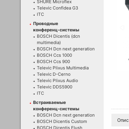
SHURE Microflex
Televic Confidea G3
ITC
Проводные
конференц-системы
BOSCH Dicentis (dcn
multimedia)
BOSCH Dcn next generation
BOSCH Ccs 1000
BOSCH Ccs 900
Televic Plixus Multimedia
Televic D-Cerno
Televic Plixus Audio
Televic DDS5900
ITC
Встраиваемые
конференц-системы
BOSCH Dcn next generation
Опис
BOSCH Dicentis Custom
BOSCH Dicentis Flush