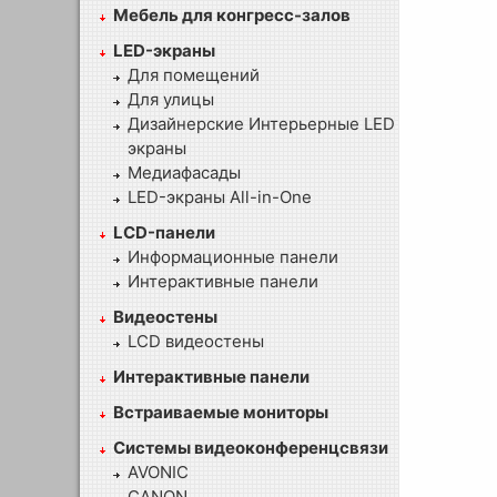
Мебель для конгресс-залов
LED-экраны
Для помещений
Для улицы
Дизайнерские Интерьерные LED
экраны
Медиафасады
LED-экраны All-in-One
LCD-панели
Информационные панели
Интерактивные панели
Видеостены
LCD видеостены
Интерактивные панели
Встраиваемые мониторы
Системы видеоконференцсвязи
AVONIC
CANON