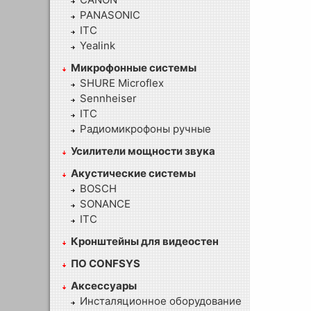
PANASONIC
ITC
Yealink
Микрофонные системы
SHURE Microflex
Sennheiser
ITC
Радиомикрофоны ручные
Усилители мощности звука
Акустические системы
BOSCH
SONANCE
ITC
Кронштейны для видеостен
ПО CONFSYS
Аксессуары
Инсталяционное оборудование