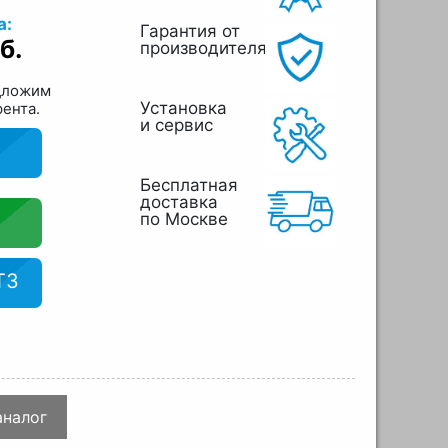
а:
Гарантия от
б.
производителя
дложим
Установка
рента.
и сервис
Бесплатная
доставка
по Москве
ТЗ
аналог