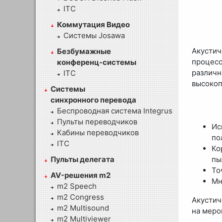
ITC
Коммутация Видео
Системы Josawa
Акусти
Безбумажные
процесс
конференц-системы
различ
ITC
высокоп
Системы
синхронного перевода
Беспроводная система Integrus
Пульты переводчиков
Ис
Кабины переводчиков
по
ITC
Ко
пы
Пульты делегата
То
AV-решения m2
Мн
m2 Speech
m2 Congress
Акустич
m2 Multisound
на меро
m2 Multiviewer