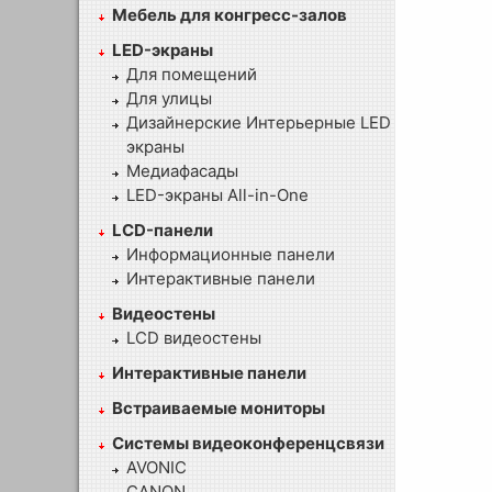
Мебель для конгресс-залов
LED-экраны
Для помещений
Для улицы
Дизайнерские Интерьерные LED
экраны
Медиафасады
LED-экраны All-in-One
LCD-панели
Информационные панели
Интерактивные панели
Видеостены
LCD видеостены
Интерактивные панели
Встраиваемые мониторы
Системы видеоконференцсвязи
AVONIC
CANON