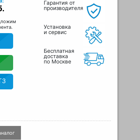
а:
Гарантия от
б.
производителя
дложим
Установка
рента.
и сервис
Бесплатная
доставка
по Москве
ТЗ
аналог