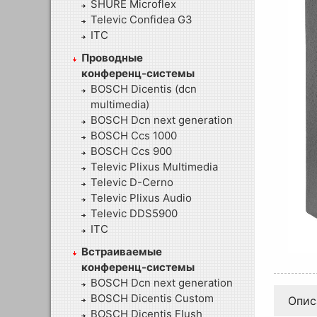
SHURE Microflex
Televic Confidea G3
ITC
Проводные
конференц-системы
BOSCH Dicentis (dcn
multimedia)
BOSCH Dcn next generation
BOSCH Ccs 1000
BOSCH Ccs 900
Televic Plixus Multimedia
Televic D-Cerno
Televic Plixus Audio
Televic DDS5900
ITC
Встраиваемые
конференц-системы
BOSCH Dcn next generation
BOSCH Dicentis Custom
Опис
BOSCH Dicentis Flush