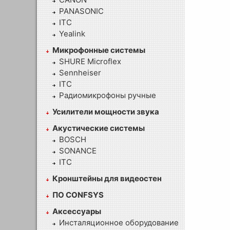
PANASONIC
ITC
Yealink
Микрофонные системы
SHURE Microflex
Sennheiser
ITC
Радиомикрофоны ручные
Усилители мощности звука
Акустические системы
BOSCH
SONANCE
ITC
Кронштейны для видеостен
ПО CONFSYS
Аксессуары
Инсталяционное оборудование