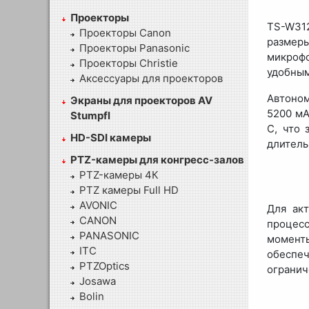
Проекторы
TS-W312
Проекторы Canon
размеры
Проекторы Panasonic
микроф
Проекторы Christie
удобным
Аксессуары для проекторов
Автоном
Экраны для проекторов AV
5200 мА
Stumpfl
C, что 
HD-SDI камеры
длитель
PTZ-камеры для конгресс-залов
PTZ-камеры 4К
PTZ камеры Full HD
AVONIC
Для акт
CANON
процесс
PANASONIC
момент
ITC
обеспеч
PTZOptics
огранич
Josawa
Bolin