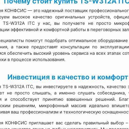
Почему стоит купить TS-W312A I
я КОНФСИС — это надежный поставщик профессионального 
ируем высокое качество оригинальных устройств, офици
я TS-W312A ITC у нас, вы получаете не просто микро
ации эффективной и комфортной работы в переговорных зал
ециалисты помогут подобрать оптимальное оборудование 
ния, а также предоставят консультации по эксплуатаци
ся обеспечить высокий уровень сервиса на всех этапах со
ки в процессе использования.
Инвестиция в качество и комфор
 TS-W312A ITC, вы инвестируете в надежность, качество з
ет не просто слышать, а именно слушать собеседника,
я и способствует принятию взвешенных решений. Бла
еским решениям, микрофонный массив идеально впишетс
ивая ваш профессионализм и технологическую оснащеннос
я КОНФСИС приглашает вас сделать правильный выбор –