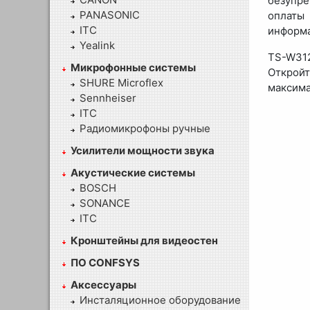
безупре
PANASONIC
оплаты 
ITC
информа
Yealink
TS-W31
Микрофонные системы
Откройт
SHURE Microflex
максима
Sennheiser
ITC
Радиомикрофоны ручные
Усилители мощности звука
Акустические системы
BOSCH
SONANCE
ITC
Кронштейны для видеостен
ПО CONFSYS
Аксессуары
Инсталяционное оборудование