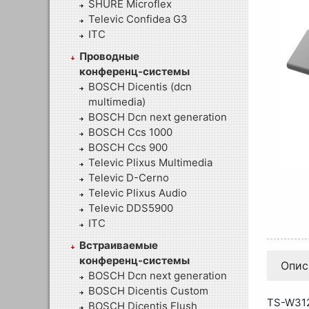
SHURE Microflex
Televic Confidea G3
ITC
Проводные
конференц-системы
BOSCH Dicentis (dcn
multimedia)
BOSCH Dcn next generation
BOSCH Ccs 1000
BOSCH Ccs 900
Televic Plixus Multimedia
Televic D-Cerno
Televic Plixus Audio
Televic DDS5900
ITC
Встраиваемые
конференц-системы
Опис
BOSCH Dcn next generation
BOSCH Dicentis Custom
TS-W312
BOSCH Dicentis Flush