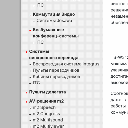
чистое 
ITC
решени
Коммутация Видео
незаме
Системы Josawa
обеспеч
Безбумажные
конференц-системы
ITC
Системы
TS-W31
синхронного перевода
максима
Беспроводная система Integrus
улавлив
Пульты переводчиков
достига
Кабины переводчиков
высокой
ITC
Пульты делегата
Соотнош
даже в 
AV-решения m2
работы 
m2 Speech
коммуни
m2 Congress
m2 Multisound
m2 Multiviewer