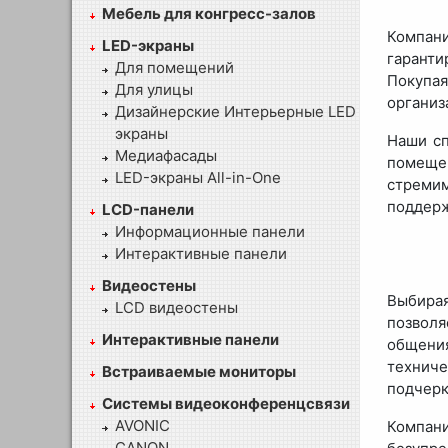
Мебель для конгресс-залов
Компани
LED-экраны
гарант
Для помещений
Покупа
Для улицы
организ
Дизайнерские Интерьерные LED
экраны
Наши сп
Медиафасады
помеще
LED-экраны All-in-One
стремим
поддерж
LCD-панели
Информационные панели
Интерактивные панели
Видеостены
Выбирая
LCD видеостены
позволя
Интерактивные панели
общени
технич
Встраиваемые мониторы
подчерк
Системы видеоконференцсвязи
AVONIC
Компани
CANON