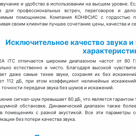
звучание и удобство в использовании на высшем уровне. 
е для профессиональных встреч, переговоров и дел
нимым помощником. Компания КОНФСИС с гордостью пр
ивая своим клиентам лучшее сочетание цены, качества и се
Исключительное качество звука и
характеристи
2A ITC отличается широким диапазоном частот от 80 Гц
льно естественно и чисто. Благодаря высокой чувствит
ает даже самые тихие звуки, сохраняя их без искажени
ет 112 дБ, при этом коэффициент нелинейных искажений 
 точности передачи звука без шумов и искажений.
ение сигнал-шум превышает 80 дБ, что является гарантом т
шумной обстановке. Динамический диапазон также боле
в помещениях с разной акустикой. Все эти параметры 
кации без потери качества звука.