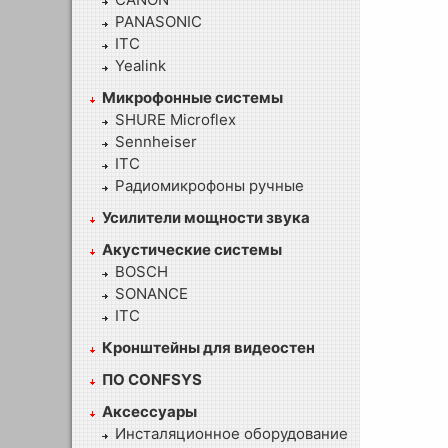
PANASONIC
ITC
Yealink
Микрофонные системы
SHURE Microflex
Sennheiser
ITC
Радиомикрофоны ручные
Усилители мощности звука
Акустические системы
BOSCH
SONANCE
ITC
Кронштейны для видеостен
ПО CONFSYS
Аксессуары
Инсталяционное оборудование