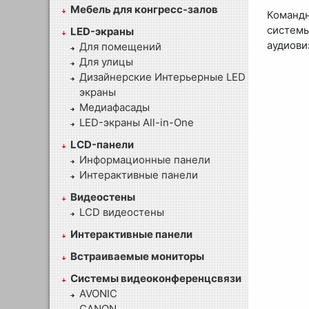
Мебель для конгресс-залов
Командн
систем
LED-экраны
аудиови
Для помещений
Для улицы
Дизайнерские Интерьерные LED
экраны
Медиафасады
LED-экраны All-in-One
LCD-панели
Информационные панели
Интерактивные панели
Видеостены
LCD видеостены
Интерактивные панели
Встраиваемые мониторы
Системы видеоконференцсвязи
AVONIC
CANON