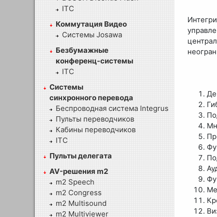
ITC
Интегр
Коммутация Видео
управл
Системы Josawa
централ
Безбумажные
неогран
конференц-системы
ITC
Системы
Де
синхронного перевода
Ги
Беспроводная система Integrus
По
Пульты переводчиков
Мн
Кабины переводчиков
Пр
ITC
Фу
Пульты делегата
По
Ау
AV-решения m2
Фу
m2 Speech
Ме
m2 Congress
Кр
m2 Multisound
Ви
m2 Multiviewer