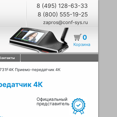
8 (495) 128-63-33
8 (800) 555-19-25
zapros@conf-sys.ru
0
Корзина
Контакты
731F4K Приемо-передатчик 4К
редатчик 4К
Официальный
представитель