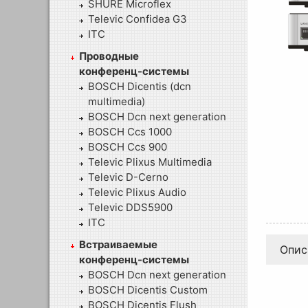
SHURE Microflex
Televic Confidea G3
ITC
Проводные
конференц-системы
BOSCH Dicentis (dcn
multimedia)
BOSCH Dcn next generation
BOSCH Ccs 1000
BOSCH Ccs 900
Televic Plixus Multimedia
Televic D-Cerno
Televic Plixus Audio
Televic DDS5900
ITC
Встраиваемые
Опис
конференц-системы
BOSCH Dcn next generation
BOSCH Dicentis Custom
BOSCH Dicentis Flush