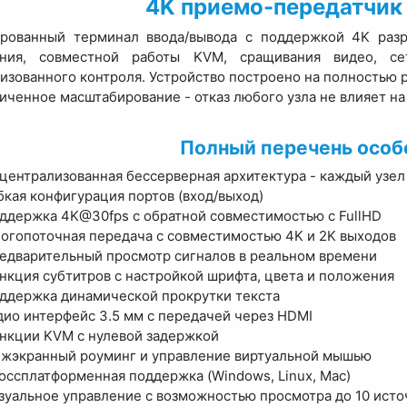
4K приемо-передатчик
ированный терминал ввода/вывода с поддержкой 4K раз
ения, совместной работы KVM, сращивания видео, се
изованного контроля. Устройство построено на полностью
иченное масштабирование - отказ любого узла не влияет на
Полный перечень особ
централизованная бессерверная архитектура - каждый узел
бкая конфигурация портов (вход/выход)
ддержка 4K@30fps с обратной совместимостью с FullHD
огопоточная передача с совместимостью 4K и 2K выходов
едварительный просмотр сигналов в реальном времени
нкция субтитров с настройкой шрифта, цвета и положения
ддержка динамической прокрутки текста
дио интерфейс 3.5 мм с передачей через HDMI
нкции KVM с нулевой задержкой
жэкранный роуминг и управление виртуальной мышью
оссплатформенная поддержка (Windows, Linux, Mac)
зуальное управление с возможностью просмотра до 10 исто