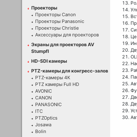
Ро
Проекторы
Ул
Проекторы Canon
Вс
Проекторы Panasonic
Пр
Проекторы Christie
Си
Аксессуары для проекторов
Це
Ин
Экраны для проекторов AV
Дв
Stumpfl
OL
HD-SDI камеры
На
Ра
PTZ-камеры для конгресс-залов
Па
PTZ-камеры 4К
Ав
PTZ камеры Full HD
Фу
AVONIC
Дв
CANON
Дв
PANASONIC
Ус
ITC
Ав
PTZOptics
Josawa
Bolin