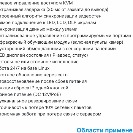
левое управление доступом KVM
ьтранизкая задержка (30 мс от захвата до вывода)
троенный алгоритм синхронизации видеостен
ямое подключение к LED, LCD, DLP экранам
нхронизация данных между узлами
нтрализованное управление с программируемыми портами
фракрасный обучающий модуль (включая пульты камер)
усторонний обмен данными с сенсорными панелями
ED дисплей состояния (IP-адрес, статус)
стольное или стоечное исполнение
бота 24/7 на базе Linux
кетное обновление через сеть
товосстановление после сбоев питания
нкция сброса IP одной кнопкой
ойное питание (DC 12V/PoE)
ухканальное резервирование связи
тойчивость к потере 10% сетевых пакетов
тономная работа при потере связи с сервером
Области примене