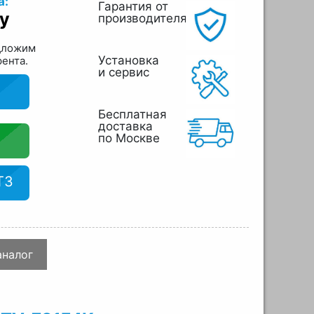
а:
Гарантия от
у
производителя
дложим
Установка
рента.
и сервис
Бесплатная
доставка
по Москве
ТЗ
аналог