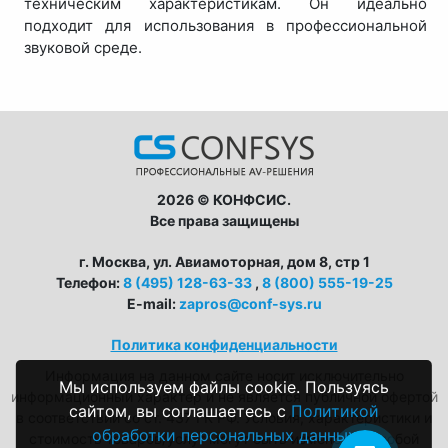
техническим характеристикам. Он идеально
подходит для использования в профессиональной
звуковой среде.
2026 © КОНФСИС.
Все права защищены
г. Москва, ул. Авиамоторная, дом 8, стр 1
Телефон:
8 (495) 128-63-33
,
8 (800) 555-19-25
E-mail:
zapros@conf-sys.ru
Политика конфиденциальности
Информация на данном сайте носит исключительно
Мы используем файлы cookie. Пользуясь
информационный характер и не является публичной офертой
сайтом, вы соглашаетесь с
Политикой
в соответствии со ст. 437 ГК РФ. Условия, характеристики и
обработки персональных данных
стоимость товаров/услуг могут быть изменены в любой