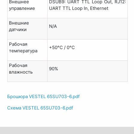
Внешнее
DSUB9: UART TTL Loop Out, RJ12:
управление
UART TTL Loop In, Ethernet
Внешние
N/A
датчики
Рабочая
+50°C / 0°C
температура
Рабочая
90%
влажность
Брошюра VESTEL 65SU703-6.pdf
Схема VESTEL 65SU703-6.pdf