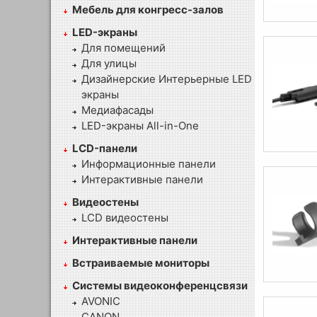
Мебель для конгресс-залов
LED-экраны
Для помещений
Для улицы
Дизайнерские Интерьерные LED
экраны
Медиафасады
LED-экраны All-in-One
LCD-панели
Информационные панели
Интерактивные панели
Видеостены
LCD видеостены
Интерактивные панели
Встраиваемые мониторы
Системы видеоконференцсвязи
AVONIC
CANON