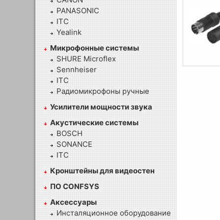
PANASONIC
ITC
Yealink
Микрофонные системы
SHURE Microflex
Sennheiser
ITC
Радиомикрофоны ручные
Усилители мощности звука
Акустические системы
BOSCH
SONANCE
ITC
Кронштейны для видеостен
ПО CONFSYS
Аксессуары
Инсталяционное оборудование