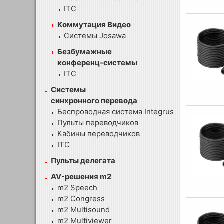
ITC
Коммутация Видео
Системы Josawa
Безбумажные
конференц-системы
ITC
Системы
синхронного перевода
Беспроводная система Integrus
Пульты переводчиков
Кабины переводчиков
ITC
Пульты делегата
AV-решения m2
m2 Speech
m2 Congress
m2 Multisound
m2 Multiviewer