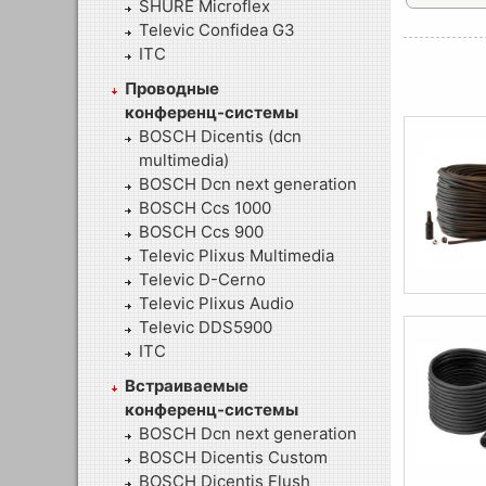
SHURE Microflex
Televic Confidea G3
ITC
Проводные
конференц-системы
BOSCH Dicentis (dcn
multimedia)
BOSCH Dcn next generation
BOSCH Ccs 1000
BOSCH Ccs 900
Televic Plixus Multimedia
Televic D-Cerno
Televic Plixus Audio
Televic DDS5900
ITC
Встраиваемые
конференц-системы
BOSCH Dcn next generation
BOSCH Dicentis Custom
BOSCH Dicentis Flush