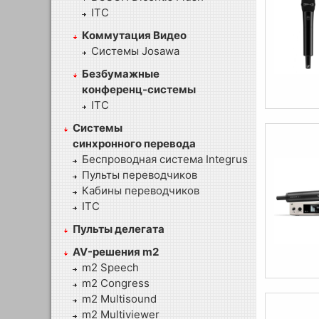
ITC
Коммутация Видео
Системы Josawa
Безбумажные
конференц-системы
ITC
Системы
синхронного перевода
Беспроводная система Integrus
Пульты переводчиков
Кабины переводчиков
ITC
Пульты делегата
AV-решения m2
m2 Speech
m2 Congress
m2 Multisound
m2 Multiviewer