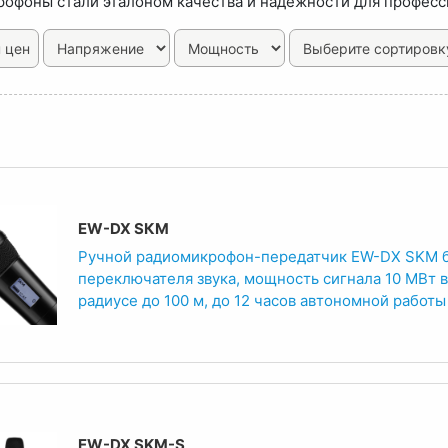
офоны стали эталоном качества и надежности для професс
 цен
EW-DX SКМ
Ручной радиомикрофон-передатчик EW-DX SKM 
переключателя звука, мощность сигнала 10 МВт в
радиусе до 100 м, до 12 часов автономной работы
EW-DX SKM-S