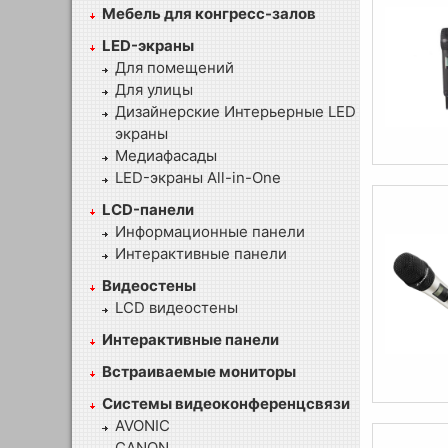
Мебель для конгресс-залов
LED-экраны
Для помещений
Для улицы
Дизайнерские Интерьерные LED
экраны
Медиафасады
LED-экраны All-in-One
LCD-панели
Информационные панели
Интерактивные панели
Видеостены
LCD видеостены
Интерактивные панели
Встраиваемые мониторы
Системы видеоконференцсвязи
AVONIC
CANON