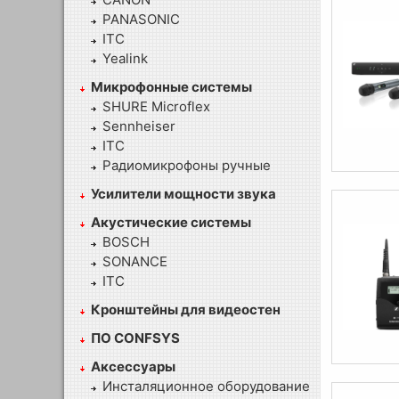
PANASONIC
ITC
Yealink
Микрофонные системы
SHURE Microflex
Sennheiser
ITC
Радиомикрофоны ручные
Усилители мощности звука
Акустические системы
BOSCH
SONANCE
ITC
Кронштейны для видеостен
ПО CONFSYS
Аксессуары
Инсталяционное оборудование