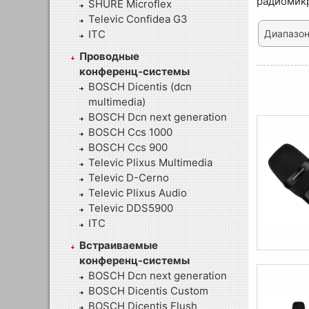
радиомикр
SHURE Microflex
Televic Confidea G3
ITC
Диапазон
Проводные
конференц-системы
BOSCH Dicentis (dcn
multimedia)
BOSCH Dcn next generation
BOSCH Ccs 1000
BOSCH Ccs 900
Televic Plixus Multimedia
Televic D-Cerno
Televic Plixus Audio
Televic DDS5900
ITC
Встраиваемые
конференц-системы
BOSCH Dcn next generation
BOSCH Dicentis Custom
BOSCH Dicentis Flush