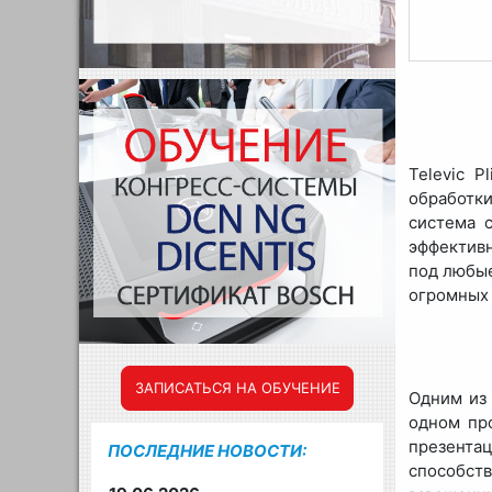
Televic 
обработк
система 
эффективн
под любые
огромных 
ЗАПИСАТЬСЯ НА ОБУЧЕНИЕ
Одним из 
одном про
презента
ПОСЛЕДНИЕ НОВОСТИ:
способст