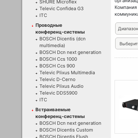
организац
SHURE Microflex
Компания
Televic Confidea G3
коммуника
ITC
Проводные
Диапазон
конференц-системы
BOSCH Dicentis (dcn
multimedia)
BOSCH Dcn next generation
BOSCH Ccs 1000
BOSCH Ccs 900
Televic Plixus Multimedia
Televic D-Cerno
Televic Plixus Audio
Televic DDS5900
ITC
Встраиваемые
конференц-системы
BOSCH Dcn next generation
BOSCH Dicentis Custom
BOSCH Dicentis Flush