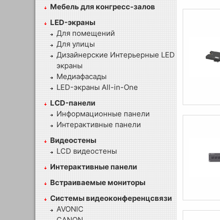
Мебель для конгресс-залов
LED-экраны
Для помещений
Для улицы
Дизайнерские Интерьерные LED
экраны
Медиафасады
LED-экраны All-in-One
LCD-панели
Информационные панели
Интерактивные панели
Видеостены
LCD видеостены
Интерактивные панели
Встраиваемые мониторы
Системы видеоконференцсвязи
AVONIC
CANON