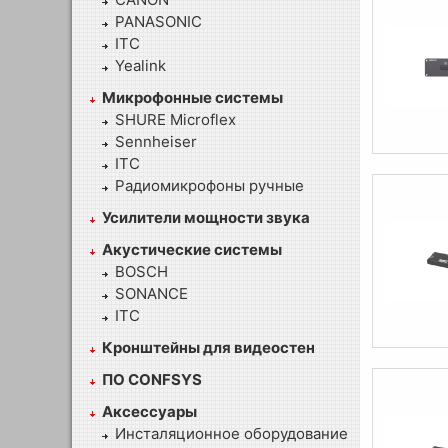
PANASONIC
ITC
Yealink
Микрофонные системы
SHURE Microflex
Sennheiser
ITC
Радиомикрофоны ручные
Усилители мощности звука
Акустические системы
BOSCH
SONANCE
ITC
Кронштейны для видеостен
ПО CONFSYS
Аксессуары
Инсталяционное оборудование