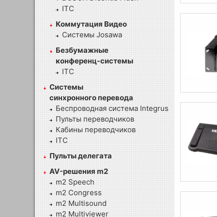
ITC
Коммутация Видео
Системы Josawa
Безбумажные
конференц-системы
ITC
Системы
синхронного перевода
Беспроводная система Integrus
Пульты переводчиков
Кабины переводчиков
ITC
Пульты делегата
AV-решения m2
m2 Speech
m2 Congress
m2 Multisound
m2 Multiviewer