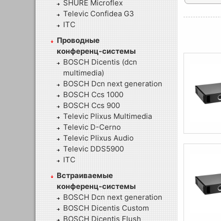
SHURE Microflex
Televic Confidea G3
ITC
Проводные
конференц-системы
BOSCH Dicentis (dcn
multimedia)
BOSCH Dcn next generation
BOSCH Ccs 1000
BOSCH Ccs 900
Televic Plixus Multimedia
Televic D-Cerno
Televic Plixus Audio
Televic DDS5900
ITC
Встраиваемые
конференц-системы
BOSCH Dcn next generation
BOSCH Dicentis Custom
BOSCH Dicentis Flush