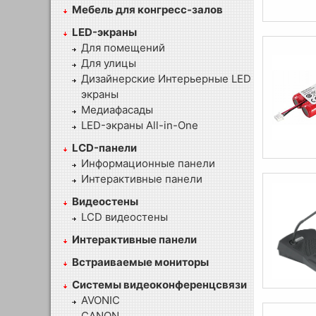
Мебель для конгресс-залов
LED-экраны
Для помещений
Для улицы
Дизайнерские Интерьерные LED
экраны
Медиафасады
LED-экраны All-in-One
LCD-панели
Информационные панели
Интерактивные панели
Видеостены
LCD видеостены
Интерактивные панели
Встраиваемые мониторы
Системы видеоконференцсвязи
AVONIC
CANON