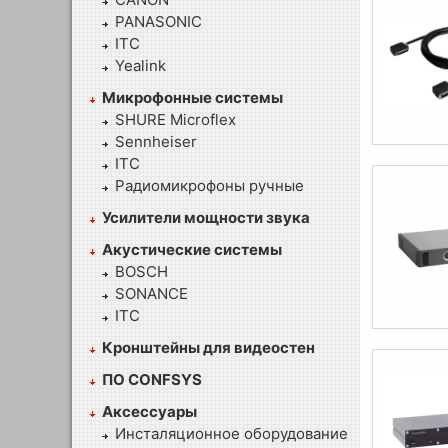
PANASONIC
ITC
Yealink
Микрофонные системы
SHURE Microflex
Sennheiser
ITC
Радиомикрофоны ручные
Усилители мощности звука
Акустические системы
BOSCH
SONANCE
ITC
Кронштейны для видеостен
ПО CONFSYS
Аксессуары
Инсталяционное оборудование