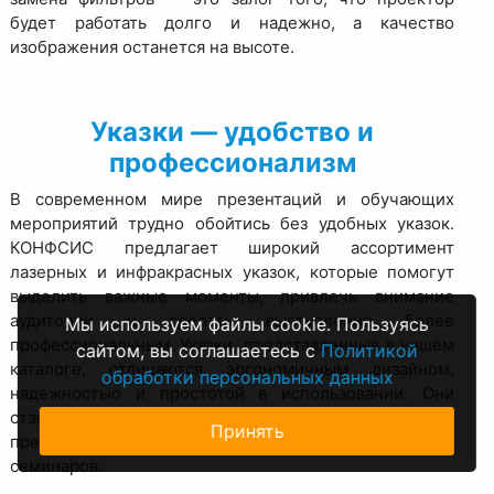
будет работать долго и надежно, а качество
изображения останется на высоте.
Указки — удобство и
профессионализм
В современном мире презентаций и обучающих
мероприятий трудно обойтись без удобных указок.
КОНФСИС предлагает широкий ассортимент
лазерных и инфракрасных указок, которые помогут
выделить важные моменты, привлечь внимание
аудитории и сделать выступление более
Мы используем файлы cookie. Пользуясь
профессиональным. Указки, представленные в нашем
сайтом, вы соглашаетесь с
Политикой
каталоге, отличаются эргономичным дизайном,
обработки персональных данных
надежностью и простотой в использовании. Они
станут незаменимым помощником для
Принять
преподавателей, спикеров и ведущих бизнес-
семинаров.